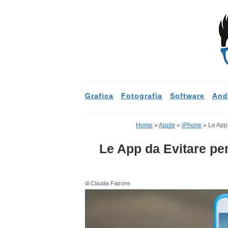
Grafica
Fotografia
Software
And
Home
»
Apple
»
iPhone
»
Le App
Le App da Evitare pe
di Claudia Falzone