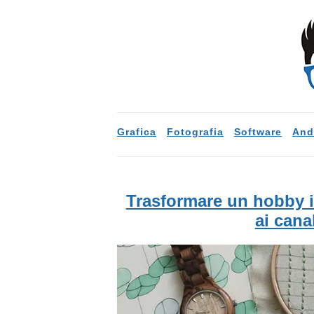
Grafica
Fotografia
Software
And
Trasformare un hobby in
ai canal