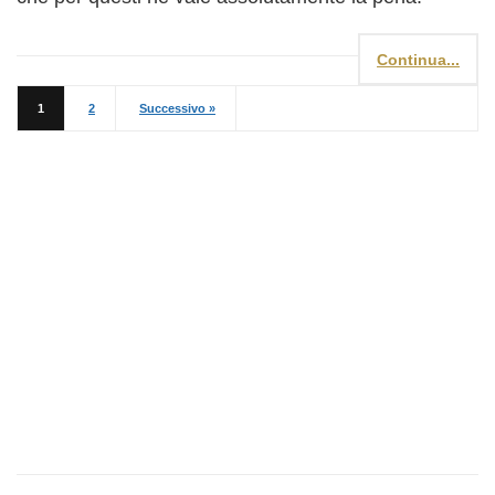
Continua...
1
2
Successivo »