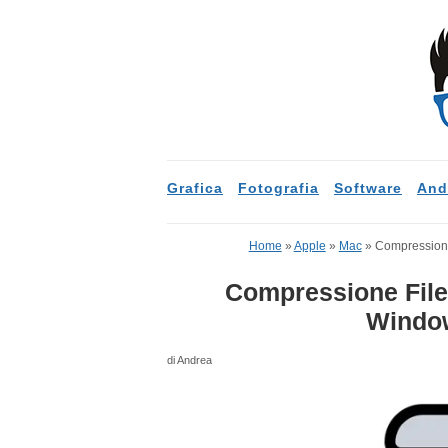
Grafica
Fotografia
Software
And
Home
»
Apple
»
Mac
»
Compressione
Compressione File:
Window
di Andrea