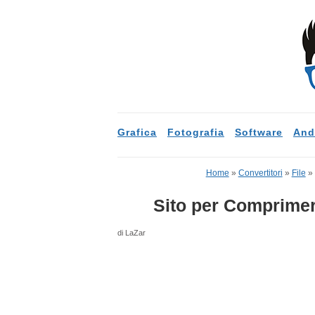
Grafica
Fotografia
Software
And
Home
»
Convertitori
»
File
»
Sito per Comprimer
di LaZar