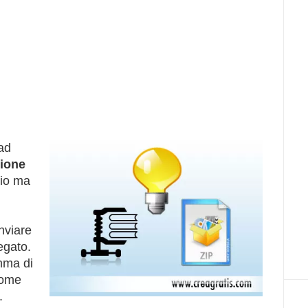
 ad
ione
zio ma
inviare
egato.
mma di
come
.