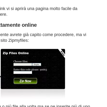
nk vi si aprirà una pagina molto facile da
ere.
ttamente online
ente avrete già capito come procedere, ma vi
sito Zipmyfiles:
 più file alla volta ma se ne inserite più di uno