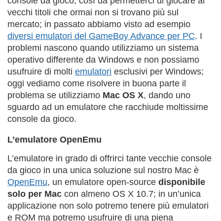
console da gioco, così da permetterci di giocare ai
vecchi titoli che ormai non si trovano più sul
mercato; in passato abbiamo visto ad esempio
diversi emulatori del GameBoy Advance per PC
. I
problemi nascono quando utilizziamo un sistema
operativo differente da Windows e non possiamo
usufruire di molti
emulatori
esclusivi per Windows;
oggi vediamo come risolvere in buona parte il
problema se utilizziamo
Mac OS X
, dando uno
sguardo ad un emulatore che racchiude moltissime
console da gioco.
L’emulatore OpenEmu
L’emulatore in grado di offrirci tante vecchie console
da gioco in una unica soluzione sul nostro Mac è
OpenEmu
, un emulatore open-source
disponibile
solo per Mac
con almeno OS X 10.7; in un’unica
applicazione non solo potremo tenere più emulatori
e ROM ma potremo usufruire di una piena