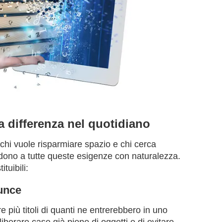
a differenza nel quotidiano
 chi vuole risparmiare spazio e chi cerca
ndono a tutte queste esigenze con naturalezza.
tuibili:
nunce
 più titoli di quanti ne entrerebbero in uno
liberare case già piene di oggetti e di evitare