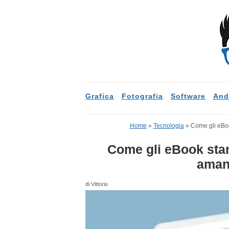
Grafica
Fotografia
Software
And
Home
»
Tecnologia
»
Come gli eBook
Come gli eBook stan
amant
di Vittorio