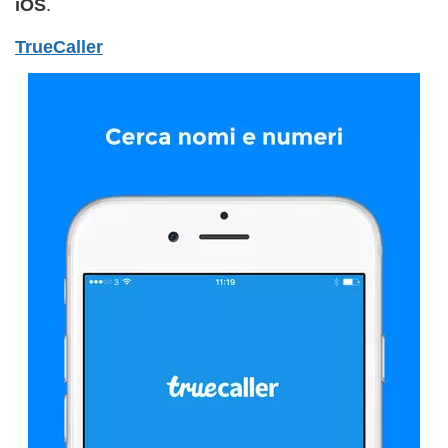
iOS
.
TrueCaller