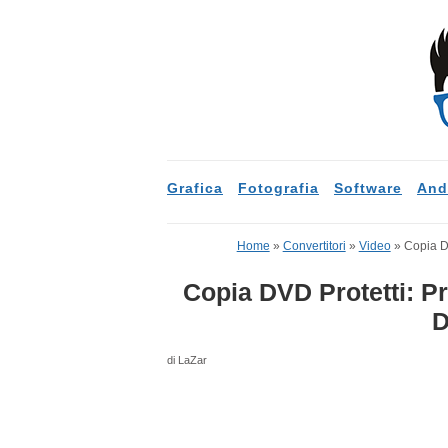
Grafica
Fotografia
Software
And
Home
»
Convertitori
»
Video
»
Copia D
Copia DVD Protetti: P
D
di LaZar