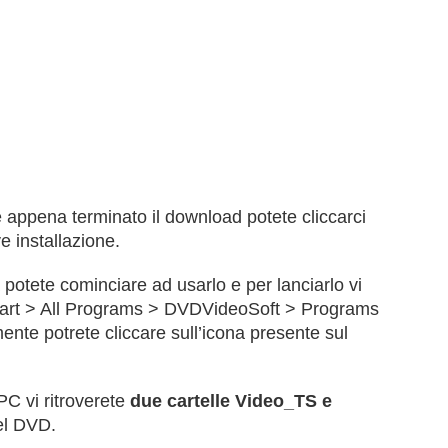
B e appena terminato il download potete cliccarci
e installazione.
potete cominciare ad usarlo e per lanciarlo vi
tart > All Programs > DVDVideoSoft > Programs
te potrete cliccare sull’icona presente sul
PC vi ritroverete
due cartelle Video_TS e
el DVD.