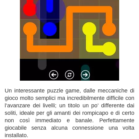
Un interessante puzzle game, dalle meccaniche di
gioco molto semplici ma incredibilmente difficile con
l’avanzare dei livelli; un titolo un po’ differente dai
soliti, ideale per gli amanti dei rompicapo e di certo
non così immediato e banale. Perfettamente
giocabile senza alcuna connessione una volta
installato.