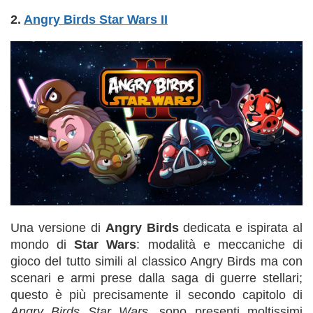
2.
Angry Birds Star Wars II
Una versione di
Angry Birds
dedicata e ispirata al
mondo di
Star Wars
: modalità e meccaniche di
gioco del tutto simili al classico Angry Birds ma con
scenari e armi prese dalla saga di guerre stellari;
questo è più precisamente il secondo capitolo di
Angry Birds Star Wars
, sono presenti moltissimi