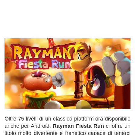
Oltre 75 livelli di un classico platform ora disponibile
anche per Android:
Rayman Fiesta Run
ci offre un
titolo molto divertente e frenetico capace di tenerci