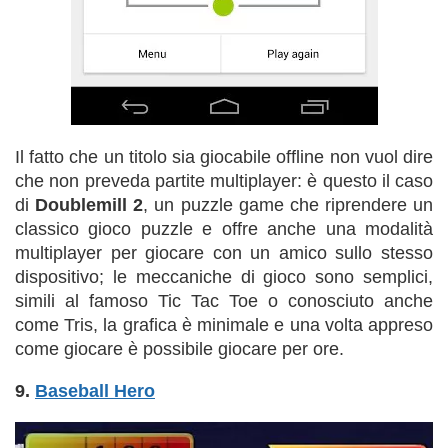
Il fatto che un titolo sia giocabile offline non vuol dire
che non preveda partite multiplayer: è questo il caso
di
Doublemill 2
, un puzzle game che riprendere un
classico gioco puzzle e offre anche una modalità
multiplayer per giocare con un amico sullo stesso
dispositivo; le meccaniche di gioco sono semplici,
simili al famoso Tic Tac Toe o conosciuto anche
come Tris, la grafica è minimale e una volta appreso
come giocare è possibile giocare per ore.
9.
Baseball Hero