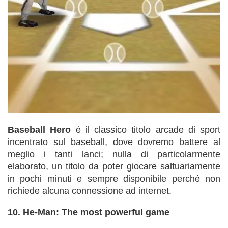
Baseball Hero
è il classico titolo arcade di sport
incentrato sul baseball, dove dovremo battere al
meglio i tanti lanci; nulla di particolarmente
elaborato, un titolo da poter giocare saltuariamente
in pochi minuti e sempre disponibile perché non
richiede alcuna connessione ad internet.
10. He-Man: The most powerful game