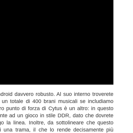
roid davvero robusto. Al suo interno troverete
 un totale di 400 brani musicali se includiamo
ro punto di forza di Cytus è un altro: in questo
fronte ad un gioco in stile DDR, dato che dovrete
o la linea. Inoltre, da sottolineare che questo
i una trama, il che lo rende decisamente più