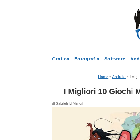
Grafica
Fotografia
Software
And
Home
»
Android
»
I Migl
I Migliori 10 Giochi
di Gabriele Li Mandri