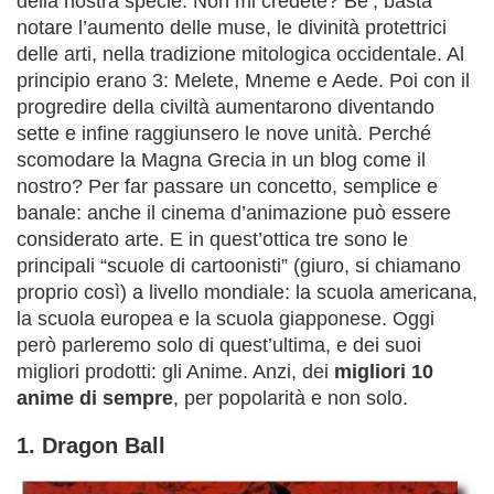
della nostra specie. Non mi credete? Be’, basta
notare l’aumento delle muse, le divinità protettrici
delle arti, nella tradizione mitologica occidentale. Al
principio erano 3: Melete, Mneme e Aede. Poi con il
progredire della civiltà aumentarono diventando
sette e infine raggiunsero le nove unità. Perché
scomodare la Magna Grecia in un blog come il
nostro? Per far passare un concetto, semplice e
banale: anche il cinema d’animazione può essere
considerato arte. E in quest’ottica tre sono le
principali “scuole di cartoonisti” (giuro, si chiamano
proprio così) a livello mondiale: la scuola americana,
la scuola europea e la scuola giapponese. Oggi
però parleremo solo di quest’ultima, e dei suoi
migliori prodotti: gli Anime. Anzi, dei
migliori 10
anime di sempre
, per popolarità e non solo.
1. Dragon Ball