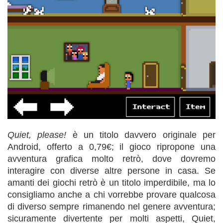
Quiet, please!
è un titolo davvero originale per
Android, offerto a 0,79€; il gioco ripropone una
avventura grafica molto retrò, dove dovremo
interagire con diverse altre persone in casa. Se
amanti dei giochi retrò è un titolo imperdibile, ma lo
consigliamo anche a chi vorrebbe provare qualcosa
di diverso sempre rimanendo nel genere avventura;
sicuramente divertente per molti aspetti, Quiet,