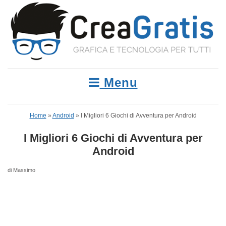
Menu
Home
»
Android
»
I Migliori 6 Giochi di Avventura per Android
I Migliori 6 Giochi di Avventura per
Android
di Massimo