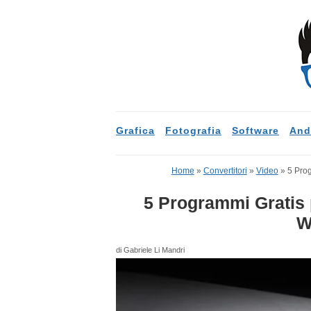
Grafica
Fotografia
Software
And
Home
»
Convertitori
»
Video
»
5 Pro
5 Programmi Gratis 
W
di Gabriele Li Mandri