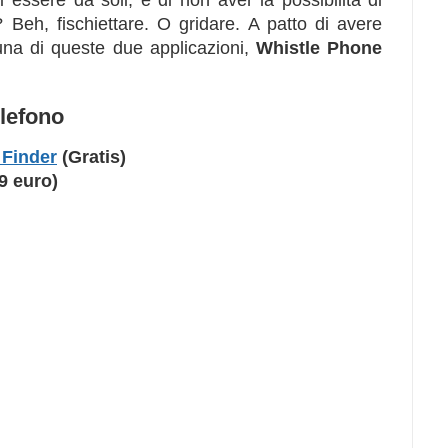
essere da soli, e di non aver la possibilità di
? Beh, fischiettare. O gridare. A patto di avere
una di queste due applicazioni,
Whistle Phone
elefono
 Finder
(Gratis)
9 euro)