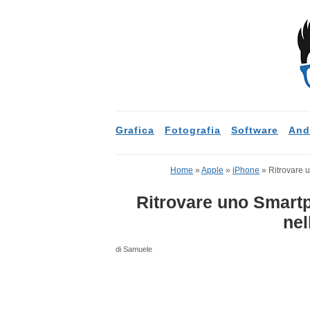
Grafica
Fotografia
Software
And
Home
»
Apple
»
iPhone
»
Ritrovare 
Ritrovare uno Smart
nel
di Samuele