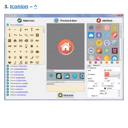
3.
Iconion
–
^