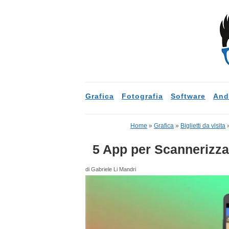
Grafica
Fotografia
Software
And
Home
»
Grafica
»
Biglietti da visita
5 App per Scannerizzar
di Gabriele Li Mandri