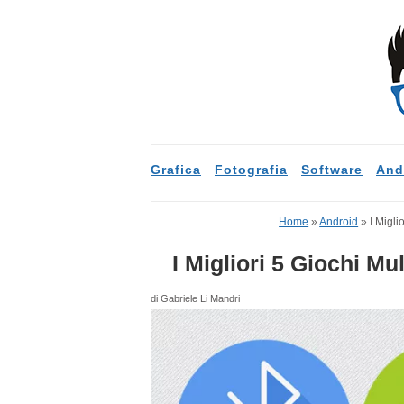
Grafica
Fotografia
Software
And
Home
»
Android
»
I Migli
I Migliori 5 Giochi Mu
di Gabriele Li Mandri