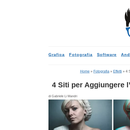
Grafica
Fotografia
Software
And
Home
»
Fotografia
»
Effetti
»
4 S
4 Siti per Aggiungere l
di Gabriele Li Mandri